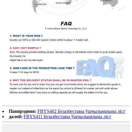
Папярэдняя:
FBYS402 Безазбеставы ўшчыльняльны ліст
далей:
FBYS411 Безазбеставы ўшчыльняльны ліст