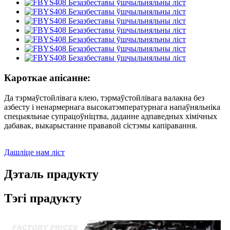
Кароткае апісанне:
Да тэрмаўстойлівага клею, тэрмаўстойлівага валакна без
азбесту і ненармернага высокатэмпературнага напаўняльніка
спецыяльнае супрацоўніцтва, даданне адпаведных хімічных
дабавак, выкарыстанне прававой сістэмы капіравання.
Дашліце нам ліст
Дэталь прадукту
Тэгі прадукту