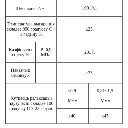
3
1,00±0,1.
Шчыльны г/см
Тэмпература выгарання
складае 850 градусаў C ×
≤25.
1 гадзіну %
Каэфіцыент
P=6,9
20±7.
сціску %
МПа
.
Паказчык
≥25.
адмоваў%
≤0,8.
0,81~1,5
.
Хуткасць рэлаксацыі
Ммм
Ммм
паўзучасці складае 100
градусаў C × 22 гадзін.
≤40.
≤45.