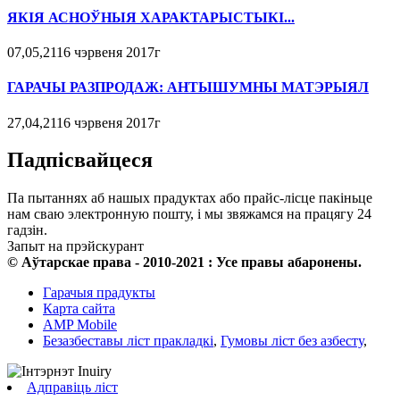
ЯКІЯ АСНОЎНЫЯ ХАРАКТАРЫСТЫКІ...
07,05,2116 чэрвеня 2017г
ГАРАЧЫ РАЗПРОДАЖ: АНТЫШУМНЫ МАТЭРЫЯЛ
27,04,2116 чэрвеня 2017г
Падпісвайцеся
Па пытаннях аб нашых прадуктах або прайс-лісце пакіньце
нам сваю электронную пошту, і мы звяжамся на працягу 24
гадзін.
Запыт на прэйскурант
© Аўтарскае права - 2010-2021 : Усе правы абаронены.
Гарачыя прадукты
Карта сайта
AMP Mobile
Безазбеставы ліст пракладкі
,
Гумовы ліст без азбесту
,
Адправіць ліст