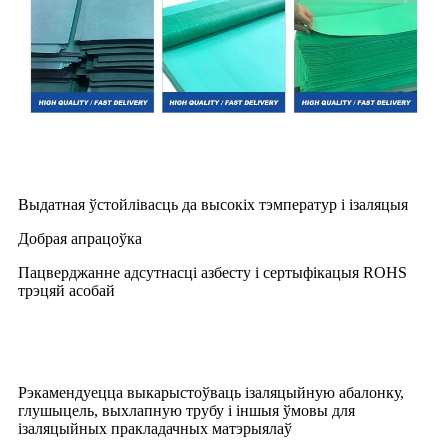
Асаблівасці
Выдатная ўстойлівасць да высокіх тэмператур і ізаляцыя
Добрая апрацоўка
Пацверджанне адсутнасці азбесту і сертыфікацыя ROHS
трэцяй асобай
Выкарыстанне прадукту
Рэкамендуецца выкарыстоўваць ізаляцыйную абалонку,
глушыцель, выхлапную трубу і іншыя ўмовы для
ізаляцыйных пракладачных матэрыялаў