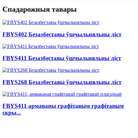
Спадарожныя тавары
FBYS402 Безазбеставы ўшчыльняльны ліст
FBYS411 Безазбеставы ўшчыльняльны ліст
FBYS268 Безазбеставы ўшчыльняльны ліст
FBYS411 армаваны графітавым графітавым
скры...