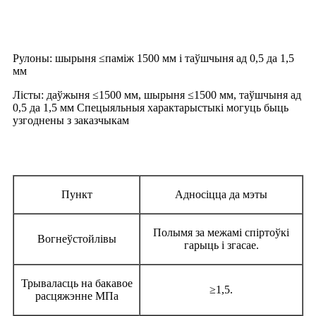
правілы
Рулоны: шырыня ≤паміж 1500 мм і таўшчыня ад 0,5 да 1,5
мм
Лісты: даўжыня ≤1500 мм, шырыня ≤1500 мм, таўшчыня ад
0,5 да 1,5 мм Спецыяльныя характарыстыкі могуць быць
узгоднены з заказчыкам
Фізічная працаздольнасць
Пункт
Адносіцца да мэты
Полымя за межамі спіртоўкі
Вогнеўстойлівы
гарыць і згасае.
Трываласць на бакавое
≥1,5.
расцяжэнне МПа