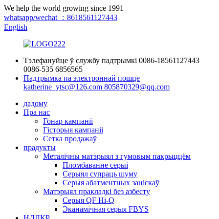
We help the world growing since 1991
whatsapp/wechat ：8618561127443
English
Тэлефануйце ў службу падтрымкі
0086-18561127443
0086-535 6856565
Падтрымка па электроннай пошце
katherine_ytsc@126.com
805870329@qq.com
дадому
Пра нас
Гонар кампаніі
Гісторыя кампаніі
Сетка продажаў
прадукты
Металічны матэрыял з гумовым пакрыццём
Пломбаванне серыі
Серыял супраць шуму
Серыя абатментных заціскаў
Матэрыял пракладкі без азбесту
Серыя QF Hi-Q
Эканамічная серыя FBYS
НДДКР