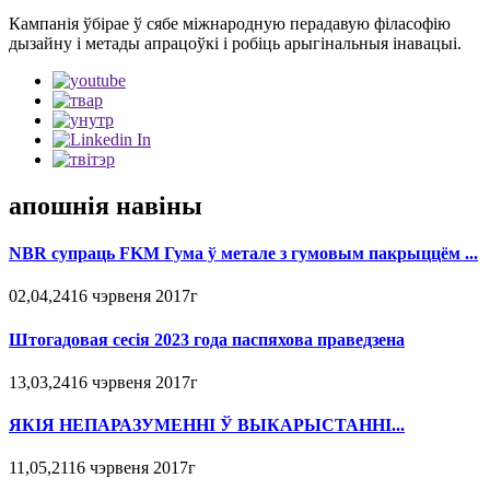
Кампанія ўбірае ў сябе міжнародную перадавую філасофію
дызайну і метады апрацоўкі і робіць арыгінальныя інавацыі.
апошнія навіны
NBR супраць FKM Гума ў метале з гумовым пакрыццём ...
02,04,2416 чэрвеня 2017г
Штогадовая сесія 2023 года паспяхова праведзена
13,03,2416 чэрвеня 2017г
ЯКІЯ НЕПАРАЗУМЕННІ Ў ВЫКАРЫСТАННІ...
11,05,2116 чэрвеня 2017г