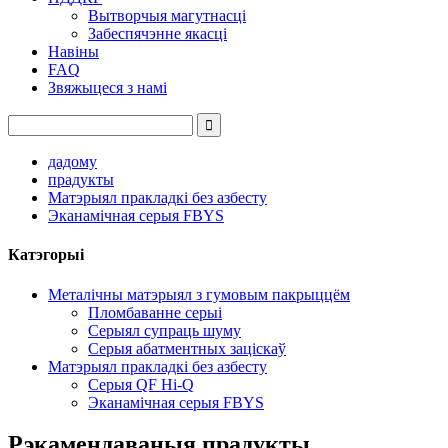
Вытворчыя магутнасці
Забеспячэнне якасці
Навіны
FAQ
Звяжыцеся з намі
дадому
прадукты
Матэрыял пракладкі без азбесту
Эканамічная серыя FBYS
Катэгорыі
Металічны матэрыял з гумовым пакрыццём
Пломбаванне серыі
Серыял супраць шуму
Серыя абатментных заціскаў
Матэрыял пракладкі без азбесту
Серыя QF Hi-Q
Эканамічная серыя FBYS
Рэкамендаваныя прадукты