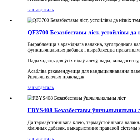
запыт
дэталь
QF3700 Безазбеставы ліст, устойлівы да 
Вырабляецца з араміднага валакна, вугляроднага ва
функцыянальных дабавак і вырабляецца пракатным
Падыходзіць для ўсіх відаў алеяў, вады, холадагенту
Асабліва рэкамендуецца для кандыцыянавання паветр
ўшчыльняючых пракладак.
запыт
дэталь
FBYS408 Безазбеставы ўшчыльняльны л
Да тэрмаўстойлівага клею, тэрмаўстойлівага валакн
хімічных дабавак, выкарыстанне прававой сістэмы 
запыт
дэталь