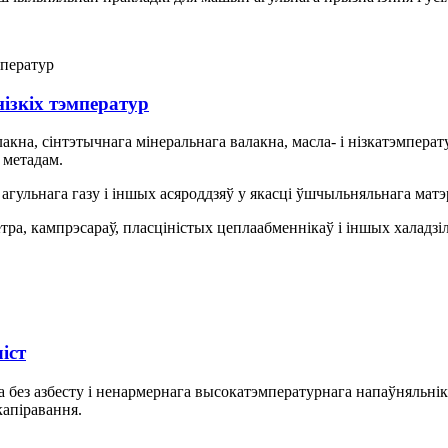
нізкіх тэмператур
лакна, сінтэтычнага мінеральнага валакна, масла- і нізкатэмпера
 метадам.
, агульнага газу і іншых асяроддзяў у якасці ўшчыльняльнага матэ
а, кампрэсараў, пласціністых цеплаабменнікаў і іншых халадзіл
іст
а без азбесту і ненармернага высокатэмпературнага напаўняльн
капіравання.