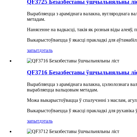
QF3725 Безазбеставы ўшчыльняльны лі
Вырабляецца з араміднага валакна, вугляроднага в
метадам.
Нанясенне на вадкасці, такія як розныя віды алеяў, па
Выкарыстоўваецца ў якасці пракладкі для аўтамабіля
запыт
дэталь
QF3716 Безазбеставы ўшчыльняльны лі
Вырабляецца з араміднага валакна, цэлюлознага ва
вырабляецца вальцовым метадам.
Можа выкарыстоўвацца ў спалучэнні з маслам, агульн
Выкарыстоўваецца ў якасці пракладкі для рухавіка ў
запыт
дэталь