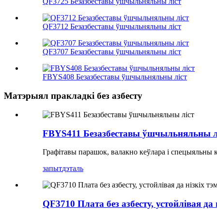
QF3725 Безазбеставы ўшчыльняльны ліст
QF3712 Безазбеставы ўшчыльняльны ліст
QF3707 Безазбеставы ўшчыльняльны ліст
FBYS408 Безазбеставы ўшчыльняльны ліст
Матэрыял пракладкі без азбесту
FBYS411 Безазбеставы ўшчыльняльны л
Графітавы парашок, валакно кеўлара і спецыяльны 
запыт
дэталь
QF3710 Плата без азбесту, устойлівая да 