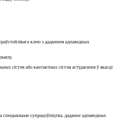
тураўстойлівага клею з даданнем адпаведных
рыялу.
ьных сістэм або кантактных сістэм астуджэння ў якасці
іка спецыяльнае супрацоўніцтва, даданне адпаведных