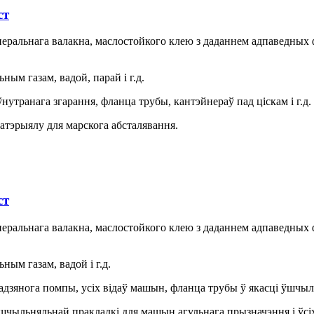
ст
інеральнага валакна, маслостойкого клею з даданнем адпаведн
ым газам, вадой, парай і г.д.
нутранага згарання, фланца трубы, кантэйнераў пад ціскам і г.д.
атэрыялу для марскога абсталявання.
ст
інеральнага валакна, маслостойкого клею з даданнем адпаведн
ым газам, вадой і г.д.
адзянога помпы, усіх відаў машын, фланца трубы ў якасці ўшчы
шчыльняльнай пракладкі для машын агульнага прызначэння і ўсіх