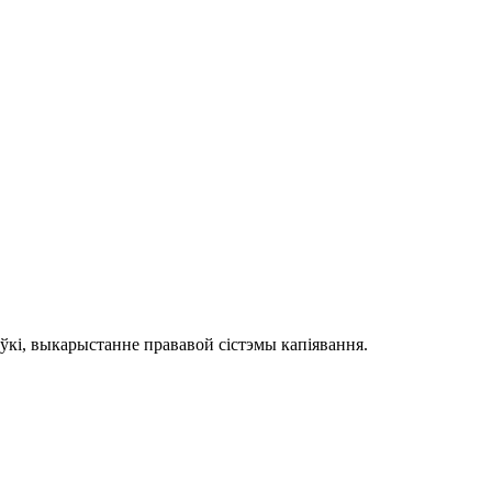
кі, выкарыстанне прававой сістэмы капіявання.