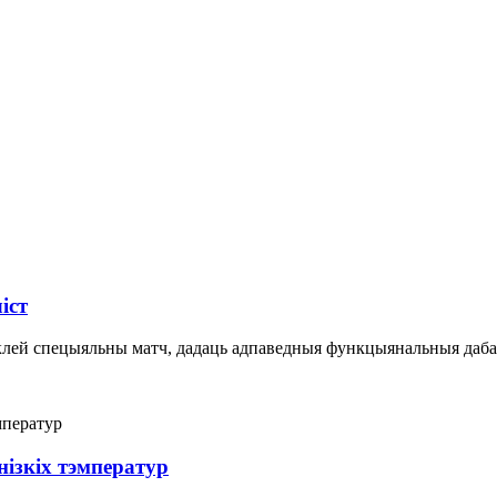
іст
клей спецыяльны матч, дадаць адпаведныя функцыянальныя дабаў
нізкіх тэмператур