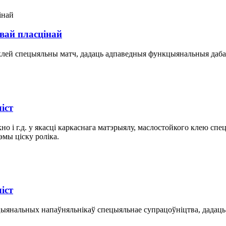
вай пласцінай
клей спецыяльны матч, дадаць адпаведныя функцыянальныя дабаў
іст
но і г.д. у якасці каркаснага матэрыялу, маслостойкого клею сп
эмы ціску роліка.
іст
кцыянальных напаўняльнікаў спецыяльнае супрацоўніцтва, дадаць