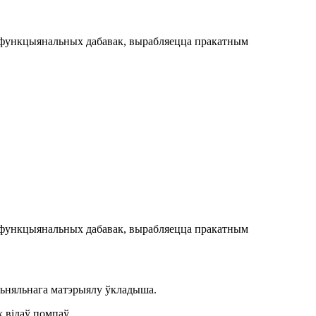
ых функцыянальных дабавак, вырабляецца пракатным
ых функцыянальных дабавак, вырабляецца пракатным
льняльнага матэрыялу ўкладыша.
 відаў помпаў.