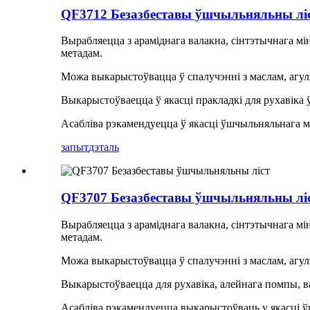
QF3712 Безазбеставы ўшчыльняльны лі
Вырабляецца з араміднага валакна, сінтэтычнага м
метадам.
Можа выкарыстоўвацца ў спалучэнні з маслам, агульн
Выкарыстоўваецца ў якасці пракладкі для рухавіка ў
Асабліва рэкамендуецца ў якасці ўшчыльняльнага м
запыт
дэталь
QF3707 Безазбеставы ўшчыльняльны лі
Вырабляецца з араміднага валакна, сінтэтычнага м
метадам.
Можа выкарыстоўвацца ў спалучэнні з маслам, агульн
Выкарыстоўваецца для рухавіка, алейнага помпы, в
Асабліва рэкамендуецца выкарыстоўваць у якасці ў