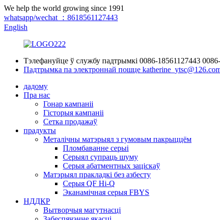
We help the world growing since 1991
whatsapp/wechat ：8618561127443
English
Тэлефануйце ў службу падтрымкі
0086-18561127443
0086
Падтрымка па электроннай пошце
katherine_ytsc@126.co
дадому
Пра нас
Гонар кампаніі
Гісторыя кампаніі
Сетка продажаў
прадукты
Металічны матэрыял з гумовым пакрыццём
Пломбаванне серыі
Серыял супраць шуму
Серыя абатментных заціскаў
Матэрыял пракладкі без азбесту
Серыя QF Hi-Q
Эканамічная серыя FBYS
НДДКР
Вытворчыя магутнасці
Забеспячэнне якасці