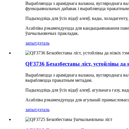
Вырабляецца з араміднага валакна, вугляроднага ва
функцыянальных дабавак і вырабляецца пракатным
Падыходзіць для ўсіх відаў алеяў, вады, холадагенту
Асабліва рэкамендуецца для кандыцыянавання паветр
ўшчыльняючых пракладак.
запыт
дэталь
QF3736 Безазбеставы ліст, устойлівы да 
Вырабляецца з араміднага валакна, вугляроднага в
вырабляецца пракатным метадам.
Падыходзіць для ўсіх відаў алеяў, агульнага газу, в
Асабліва рэкамендуецца для агульнай прамысловасц
запыт
дэталь