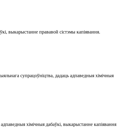
кі, выкарыстанне прававой сістэмы капіявання.
ецыяльнага супрацоўніцтва, дадаць адпаведныя хімічныя
 адпаведныя хімічныя дабаўкі, выкарыстанне капіявання