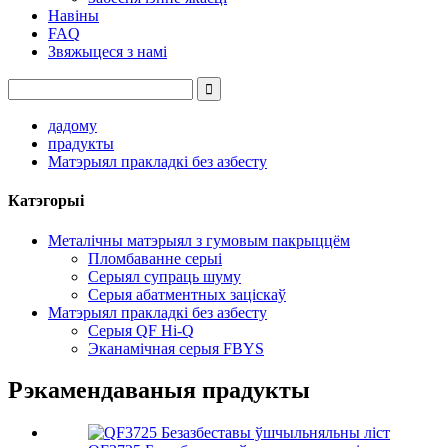
Навіны
FAQ
Звяжыцеся з намі
дадому
прадукты
Матэрыял пракладкі без азбесту
Катэгорыі
Металічны матэрыял з гумовым пакрыццём
Пломбаванне серыі
Серыял супраць шуму
Серыя абатментных заціскаў
Матэрыял пракладкі без азбесту
Серыя QF Hi-Q
Эканамічная серыя FBYS
Рэкамендаваныя прадукты