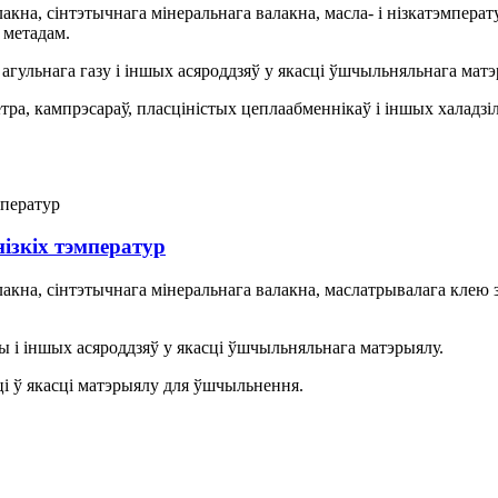
лакна, сінтэтычнага мінеральнага валакна, масла- і нізкатэмпера
 метадам.
, агульнага газу і іншых асяроддзяў у якасці ўшчыльняльнага матэ
а, кампрэсараў, пласціністых цеплаабменнікаў і іншых халадзіл
нізкіх тэмператур
алакна, сінтэтычнага мінеральнага валакна, маслатрывалага кле
ады і іншых асяроддзяў у якасці ўшчыльняльнага матэрыялу.
і ў якасці матэрыялу для ўшчыльнення.