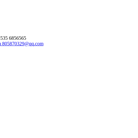
-535 6856565
m
805870329@qq.com