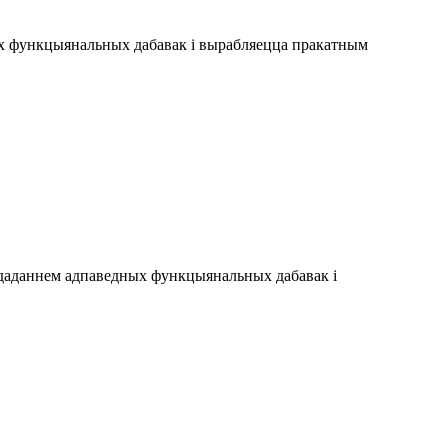
ных функцыянальных дабавак і вырабляецца пракатным
з даданнем адпаведных функцыянальных дабавак і