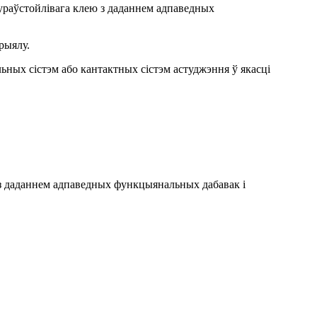
тураўстойлівага клею з даданнем адпаведных
рыялу.
ьных сістэм або кантактных сістэм астуджэння ў якасці
ю з даданнем адпаведных функцыянальных дабавак і