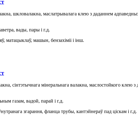
ст
алакна, шкловалакна, маслатрывалага клею з даданнем адпавед
ветра, вады, пары і г.д.
ў, матацыклаў, машын, бензахіміі і інш.
ст
лакна, сінтэтычнага мінеральнага валакна, маслостойкого клею 
ым газам, вадой, парай і г.д.
нутранага згарання, фланца трубы, кантэйнераў пад ціскам і г.д.