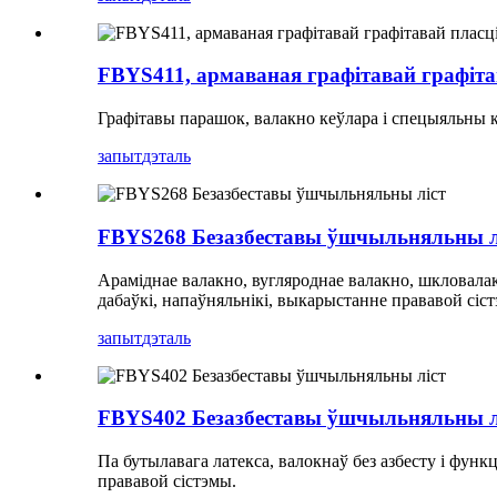
FBYS411, армаваная графітавай графіта
Графітавы парашок, валакно кеўлара і спецыяльны 
запыт
дэталь
FBYS268 Безазбеставы ўшчыльняльны л
Араміднае валакно, вугляроднае валакно, шкловалак
дабаўкі, напаўняльнікі, выкарыстанне прававой сіст
запыт
дэталь
FBYS402 Безазбеставы ўшчыльняльны л
Па бутылавага латекса, валокнаў без азбесту і фун
прававой сістэмы.