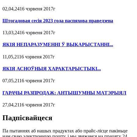
02,04,2416 чэрвеня 2017г
Штогадовая сесія 2023 года паспяхова праведзена
13,03,2416 чэрвеня 2017г
ЯКІЯ НЕПАРАЗУМЕННІ Ў ВЫКАРЫСТАННІ...
11,05,2116 чэрвеня 2017г
ЯКІЯ АСНОЎНЫЯ ХАРАКТАРЫСТЫКІ...
07,05,2116 чэрвеня 2017г
ГАРАЧЫ РАЗПРОДАЖ: АНТЫШУМНЫ МАТЭРЫЯЛ
27,04,2116 чэрвеня 2017г
Падпісвайцеся
Па пытаннях аб нашых прадуктах або прайс-лісце пакіньце
нам сваю электронную пошту, і мы звяжамся на працягу 24