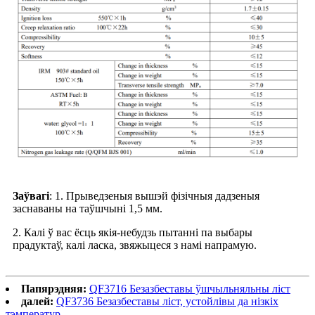
Заўвагі
: 1. Прыведзеныя вышэй фізічныя дадзеныя
заснаваны на таўшчыні 1,5 мм.
2. Калі ў вас ёсць якія-небудзь пытанні па выбары
прадуктаў, калі ласка, звяжыцеся з намі напрамую.
Папярэдняя:
QF3716 Безазбеставы ўшчыльняльны ліст
далей:
QF3736 Безазбеставы ліст, устойлівы да нізкіх
тэмператур