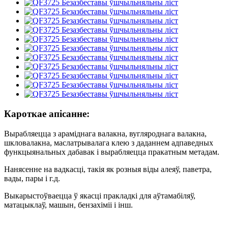
Кароткае апісанне:
Вырабляецца з араміднага валакна, вугляроднага валакна,
шкловалакна, маслатрывалага клею з даданнем адпаведных
функцыянальных дабавак і вырабляецца пракатным метадам.
Нанясенне на вадкасці, такія як розныя віды алеяў, паветра,
вады, пары і г.д.
Выкарыстоўваецца ў якасці пракладкі для аўтамабіляў,
матацыклаў, машын, бензахіміі і інш.