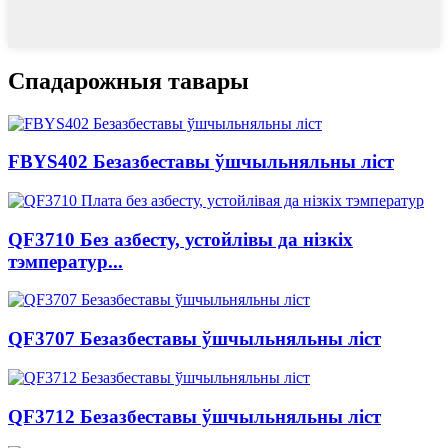
Спадарожныя тавары
FBYS402 Безазбеставы ўшчыльняльны ліст
QF3710 Без азбесту, устойлівы да нізкіх
тэмператур...
QF3707 Безазбеставы ўшчыльняльны ліст
QF3712 Безазбеставы ўшчыльняльны ліст