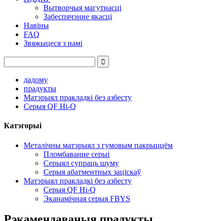
Вытворчыя магутнасці
Забеспячэнне якасці
Навіны
FAQ
Звяжыцеся з намі
дадому
прадукты
Матэрыял пракладкі без азбесту
Серыя QF Hi-Q
Катэгорыі
Металічны матэрыял з гумовым пакрыццём
Пломбаванне серыі
Серыял супраць шуму
Серыя абатментных заціскаў
Матэрыял пракладкі без азбесту
Серыя QF Hi-Q
Эканамічная серыя FBYS
Рэкамендаваныя прадукты