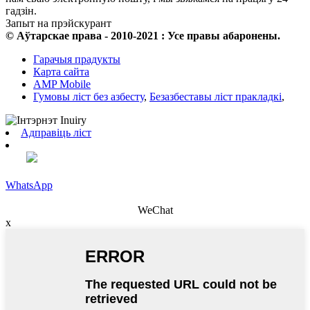
гадзін.
Запыт на прэйскурант
© Аўтарскае права - 2010-2021 : Усе правы абаронены.
Гарачыя прадукты
Карта сайта
AMP Mobile
Гумовы ліст без азбесту
,
Безазбеставы ліст пракладкі
,
Адправіць ліст
WhatsApp
WeChat
x