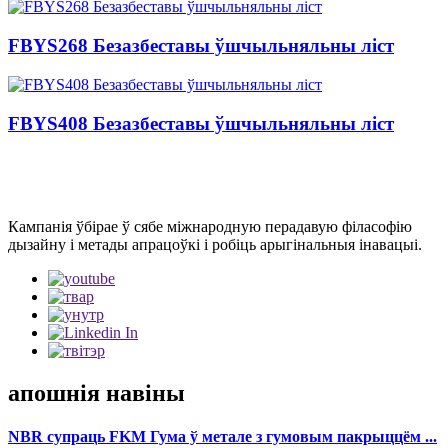
FBYS268 Безазбеставы ўшчыльняльны ліст
FBYS408 Безазбеставы ўшчыльняльны ліст
Кампанія ўбірае ў сябе міжнародную перадавую філасофію
дызайну і метады апрацоўкі і робіць арыгінальныя інавацыі.
апошнія навіны
NBR супраць FKM Гума ў метале з гумовым пакрыццём ...