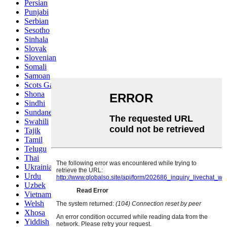
Persian
Punjabi
Serbian
Sesotho
Sinhala
Slovak
Slovenian
Somali
Samoan
Scots Gaelic
Shona
Sindhi
Sundanese
Swahili
Tajik
Tamil
Telugu
Thai
Ukrainian
Urdu
Uzbek
Vietnamese
Welsh
Xhosa
Yiddish