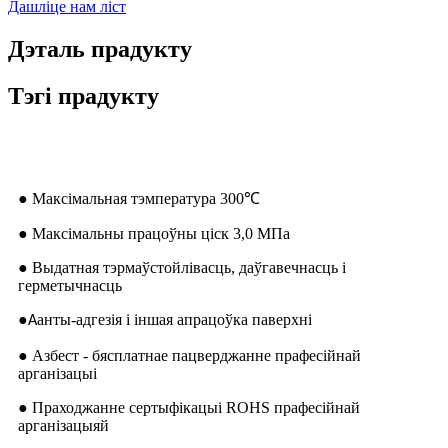
Дашліце нам ліст
Дэталь прадукту
Тэгі прадукту
Характарыстыка тавару
● Максімальная тэмпература 300
℃
● Максімальны працоўны ціск 3,0 МПа
● Выдатная тэрмаўстойлівасць, даўгавечнасць і
герметычнасць
●
анты-адгезія і іншая апрацоўка паверхні
A
● Азбест - бясплатнае пацверджанне прафесійнай
арганізацыі
● Праходжанне сертыфікацыі ROHS прафесійнай
арганізацыяй