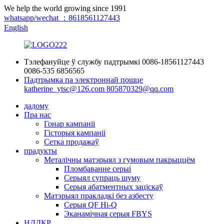
We help the world growing since 1991
whatsapp/wechat ：8618561127443
English
Тэлефануйце ў службу падтрымкі
0086-18561127443
0086-535 6856565
Падтрымка па электроннай пошце
katherine_ytsc@126.com
805870329@qq.com
дадому
Пра нас
Гонар кампаніі
Гісторыя кампаніі
Сетка продажаў
прадукты
Металічны матэрыял з гумовым пакрыццём
Пломбаванне серыі
Серыял супраць шуму
Серыя абатментных заціскаў
Матэрыял пракладкі без азбесту
Серыя QF Hi-Q
Эканамічная серыя FBYS
НДДКР