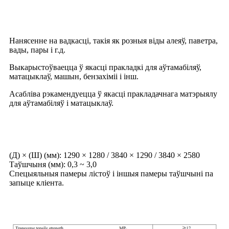
Прымяненне вырабы
Нанясенне на вадкасці, такія як розныя віды алеяў, паветра,
вады, пары і г.д.
Выкарыстоўваецца ў якасці пракладкі для аўтамабіляў,
матацыклаў, машын, бензахіміі і інш.
Асабліва рэкамендуецца ў якасці пракладачнага матэрыялу
для аўтамабіляў і матацыклаў.
Стандартныя памеры
(Д) × (Ш) (мм): 1290 × 1280 / 3840 × 1290 / 3840 × 2580
Таўшчыня (мм): 0,3 ~ 3,0
Спецыяльныя памеры лістоў і іншыя памеры таўшчыні па
запыце кліента.
Фізічная працаздольнасць